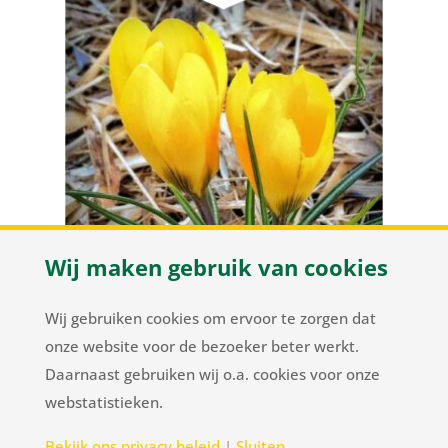
Wij maken gebruik van cookies
Wij gebruiken cookies om ervoor te zorgen dat
Yellow
onze website voor de bezoeker beter werkt.
Daarnaast gebruiken wij o.a. cookies voor onze
webstatistieken.
Herenweg 37
/
NL-2105 MC Heemstede
/
T
+31
Bekijk ons privacy beleid
|
Sluiten