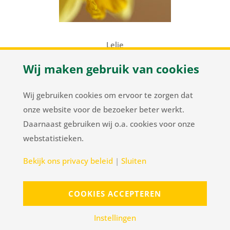
Lelie
Wij maken gebruik van cookies
Wij gebruiken cookies om ervoor te zorgen dat
onze website voor de bezoeker beter werkt.
Daarnaast gebruiken wij o.a. cookies voor onze
webstatistieken.
Herenweg 37
/
NL-2105 MC Heemstede
/
T
+31
Bekijk ons privacy beleid
|
Sluiten
23 548 34 00
/
flowerbulbs@pnelis.nl
COOKIES ACCEPTEREN
Sitemap
Disclaimer
Instellingen
Realisatie ANIQ Projectorganisatie