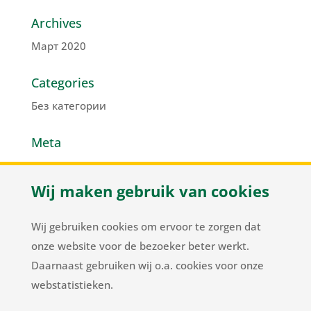
Archives
Март 2020
Categories
Без категории
Meta
Войти
Wij maken gebruik van cookies
Лента записей
Лента комментариев
Wij gebruiken cookies om ervoor te zorgen dat
WordPress.org
onze website voor de bezoeker beter werkt.
Daarnaast gebruiken wij o.a. cookies voor onze
webstatistieken.
Herenweg 37
/
NL-2105 MC Heemstede
/
T
+31