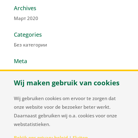
Archives
Март 2020
Categories
Без категории
Meta
Войти
Wij maken gebruik van cookies
Лента записей
Лента комментариев
Wij gebruiken cookies om ervoor te zorgen dat
WordPress.org
onze website voor de bezoeker beter werkt.
Daarnaast gebruiken wij o.a. cookies voor onze
webstatistieken.
Herenweg 37
/
NL-2105 MC Heemstede
/
T
+31
Bekijk ons privacy beleid
|
Sluiten