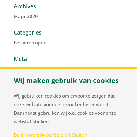
Archives
Март 2020
Categories
Без категории
Meta
Войти
Wij maken gebruik van cookies
Лента записей
Лента комментариев
Wij gebruiken cookies om ervoor te zorgen dat
WordPress.org
onze website voor de bezoeker beter werkt.
Daarnaast gebruiken wij o.a. cookies voor onze
webstatistieken.
Herenweg 37
/
NL-2105 MC Heemstede
/
T
+31
Bekijk ons privacy beleid
|
Sluiten