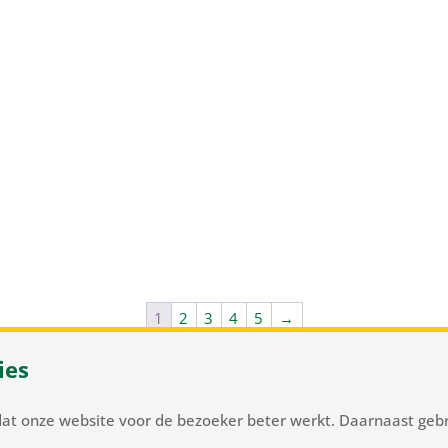
1
2
3
4
5
→
ies
 37
/
NL-2105 MC Heemstede
/
T
+31 23 548 34 00
/
flowerbulb
dat onze website voor de bezoeker beter werkt. Daarnaast gebr