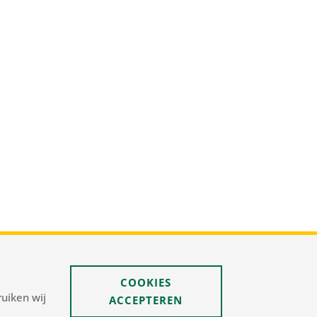
s@pnelis.nl
COOKIES
uiken wij
ACCEPTEREN