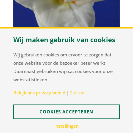
Wij maken gebruik van cookies
Gay Tabor
Wij gebruiken cookies om ervoor te zorgen dat
onze website voor de bezoeker beter werkt.
Daarnaast gebruiken wij o.a. cookies voor onze
Herenweg 37
/
NL-2105 MC Heemstede
/
T
+31
webstatistieken.
23 548 34 00
/
flowerbulbs@pnelis.nl
Bekijk ons privacy beleid
|
Sluiten
Sitemap
Disclaimer
privacy beleid
COOKIES ACCEPTEREN
Cookie-instellingen
Realisatie ANIQ Projectorganisatie
Instellingen