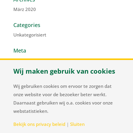
März 2020
Categories
Unkategorisiert
Meta
Anmelden
Wij maken gebruik van cookies
Eintrags-Feed
Kommentar-Feed
Wij gebruiken cookies om ervoor te zorgen dat
WordPress.org
onze website voor de bezoeker beter werkt.
Daarnaast gebruiken wij o.a. cookies voor onze
webstatistieken.
Herenweg 37
/
NL-2105 MC Heemstede
/
T
+31
Bekijk ons privacy beleid
|
Sluiten
23 548 34 00
/
flowerbulbs@pnelis.nl