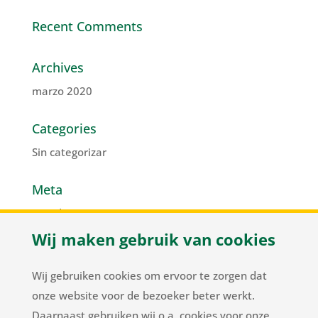
Recent Comments
Archives
marzo 2020
Categories
Sin categorizar
Meta
Acceder
Wij maken gebruik van cookies
Feed de entradas
Feed de comentarios
Wij gebruiken cookies om ervoor te zorgen dat
WordPress.org
onze website voor de bezoeker beter werkt.
Daarnaast gebruiken wij o.a. cookies voor onze