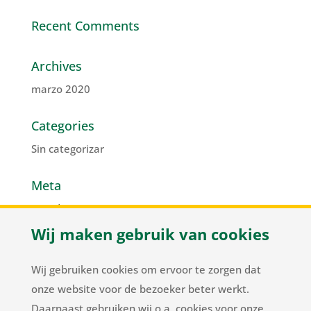
Recent Comments
Archives
marzo 2020
Categories
Sin categorizar
Meta
Acceder
Wij maken gebruik van cookies
Feed de entradas
Feed de comentarios
Wij gebruiken cookies om ervoor te zorgen dat
WordPress.org
onze website voor de bezoeker beter werkt.
Daarnaast gebruiken wij o.a. cookies voor onze