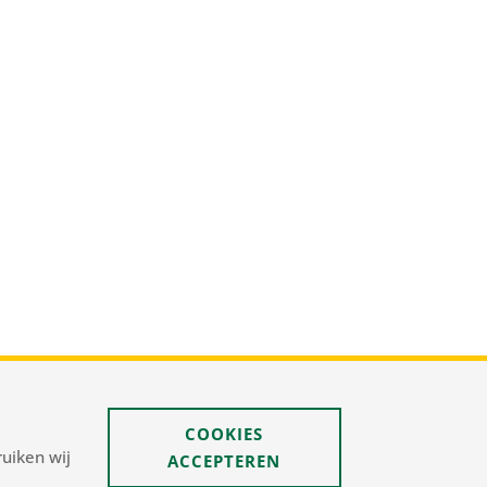
s@pnelis.nl
COOKIES
uiken wij
ACCEPTEREN