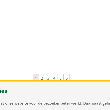
1
2
3
4
5
6
→
ies
 37
/
NL-2105 MC Heemstede
/
T
+31 23 548 34 00
/
flowerbulb
dat onze website voor de bezoeker beter werkt. Daarnaast gebr