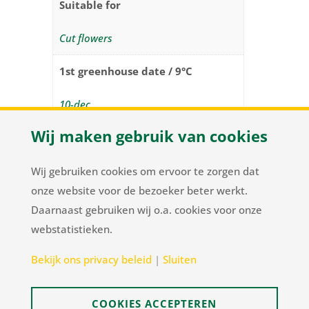
Suitable for
Cut flowers
1st greenhouse date / 9°C
10-dec
Wij maken gebruik van cookies
1st Planting week / 5°C (week
number)
Wij gebruiken cookies om ervoor te zorgen dat
46
onze website voor de bezoeker beter werkt.
Daarnaast gebruiken wij o.a. cookies voor onze
webstatistieken.
Herenweg 37
/
NL-2105 MC Heemstede
/
T
+31
Bekijk ons privacy beleid
|
Sluiten
23 548 34 00
/
flowerbulbs@pnelis.nl
COOKIES ACCEPTEREN