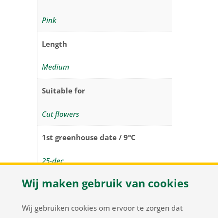
Pink
Length
Medium
Suitable for
Cut flowers
1st greenhouse date / 9°C
25-dec
Wij maken gebruik van cookies
1st Planting week / 5°C (week
number)
Wij gebruiken cookies om ervoor te zorgen dat