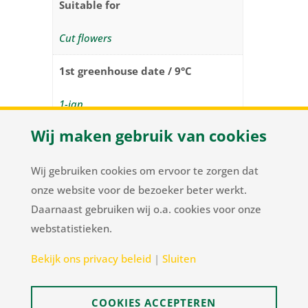
Suitable for
Cut flowers
1st greenhouse date / 9°C
1-jan
Wij maken gebruik van cookies
1st Planting week / 5°C (week
number)
Wij gebruiken cookies om ervoor te zorgen dat
48
onze website voor de bezoeker beter werkt.
Daarnaast gebruiken wij o.a. cookies voor onze
webstatistieken.
Herenweg 37
/
NL-2105 MC Heemstede
/
T
+31
Bekijk ons privacy beleid
|
Sluiten
23 548 34 00
/
flowerbulbs@pnelis.nl
COOKIES ACCEPTEREN