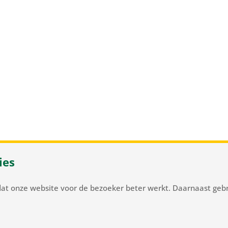
ies
 37
/
NL-2105 MC Heemstede
/
T
+31 23 548 34 00
/
flowerbulb
dat onze website voor de bezoeker beter werkt. Daarnaast gebr