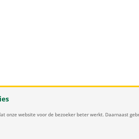
ies
 37
/
NL-2105 MC Heemstede
/
T
+31 23 548 34 00
/
flowerbulb
dat onze website voor de bezoeker beter werkt. Daarnaast gebr