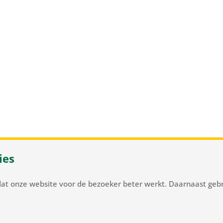
ies
 37
/
NL-2105 MC Heemstede
/
T
+31 23 548 34 00
/
flowerbulb
dat onze website voor de bezoeker beter werkt. Daarnaast gebr