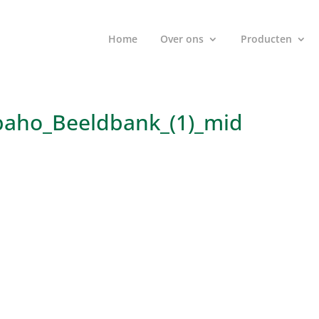
Home
Over ons
Producten
baho_Beeldbank_(1)_mid