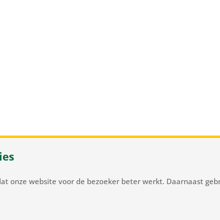
ies
 37
/
NL-2105 MC Heemstede
/
T
+31 23 548 34 00
/
flowerbulb
dat onze website voor de bezoeker beter werkt. Daarnaast gebr