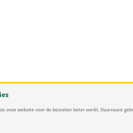
ies
 37
/
NL-2105 MC Heemstede
/
T
+31 23 548 34 00
/
flowerbulb
dat onze website voor de bezoeker beter werkt. Daarnaast gebr