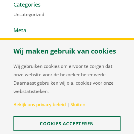
Categories
Uncategorized
Meta
Log in
Wij maken gebruik van cookies
Entries feed
Comments feed
Wij gebruiken cookies om ervoor te zorgen dat
WordPress.org
onze website voor de bezoeker beter werkt.
Daarnaast gebruiken wij o.a. cookies voor onze
webstatistieken.
Herenweg 37
/
NL-2105 MC Heemstede
/
T
+31
Bekijk ons privacy beleid
|
Sluiten
23 548 34 00
/
flowerbulbs@pnelis.nl
COOKIES ACCEPTEREN
Sitemap
Disclaimer