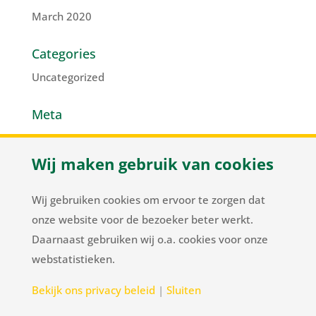
March 2020
Categories
Uncategorized
Meta
Log in
Wij maken gebruik van cookies
Entries feed
Comments feed
Wij gebruiken cookies om ervoor te zorgen dat
WordPress.org
onze website voor de bezoeker beter werkt.
Daarnaast gebruiken wij o.a. cookies voor onze
webstatistieken.
Herenweg 37
/
NL-2105 MC Heemstede
/
T
+31
Bekijk ons privacy beleid
|
Sluiten
23 548 34 00
/
flowerbulbs@pnelis.nl