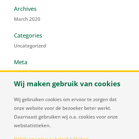
Archives
March 2020
Categories
Uncategorized
Meta
Log in
Wij maken gebruik van cookies
Entries feed
Comments feed
Wij gebruiken cookies om ervoor te zorgen dat
WordPress.org
onze website voor de bezoeker beter werkt.
Daarnaast gebruiken wij o.a. cookies voor onze
webstatistieken.
Herenweg 37
/
NL-2105 MC Heemstede
/
T
+31