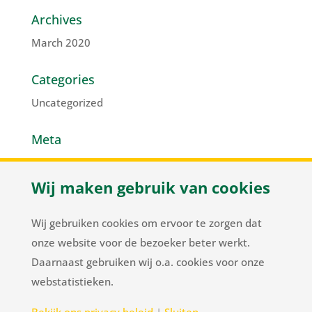
Archives
March 2020
Categories
Uncategorized
Meta
Log in
Wij maken gebruik van cookies
Entries feed
Comments feed
Wij gebruiken cookies om ervoor te zorgen dat
WordPress.org
onze website voor de bezoeker beter werkt.
Daarnaast gebruiken wij o.a. cookies voor onze
webstatistieken.
Herenweg 37
/
NL-2105 MC Heemstede
/
T
+31